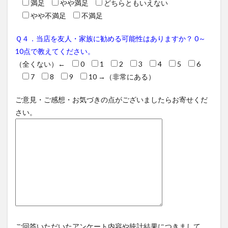
満足
やや満足
どちらともいえない
やや不満足
不満足
Ｑ４．当店を友人・家族に勧める可能性はありますか？ 0～
10点で教えてください。
（全くない）←
0
1
2
3
4
5
6
7
8
9
10
→（非常にある）
ご意見・ご感想・お気づきの点がございましたらお寄せくだ
さい。
ご回答いただいたアンケート内容や統計結果につきまして