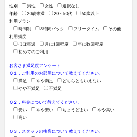
性別
男性
女性
選択なし
年齢
20歳未満
20～50代
60歳以上
利用プラン
時間制
3時間パック
フリータイム
その他
利用頻度
ほぼ毎週
月に1回程度
年に数回程度
初めてのご利用
お客さま満足度アンケート
Ｑ１．ご利用のお部屋について教えてください。
満足
やや満足
どちらともいえない
やや不満足
不満足
Ｑ２．料金について教えてください。
安い
やや安い
ちょうどよい
やや高い
高い
Ｑ３．スタッフの接客について教えてください。