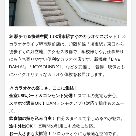
🎤
駅チカ＆快適空間！JR堺市駅すぐのカラオケスポット！
🎶
カラオケライブ堺市駅前店は、JR阪和線「堺市駅」東口から
徒歩すぐの好立地。アクセス抜群で、学校帰りやお仕事帰り
にも立ち寄りやすい便利なカラオケ店です。新機種「LIVE
DAM Ai」「JOYSOUND X1」などを完備し、音響・映像とも
にハイクオリティなカラオケ体験をお届けします。
🎶
カラオケの楽しさ、ここに集結！
全室USBポート＆コンセント完備！
スマホの充電も安心。
スマホで選曲OK！
DAMデンモクアプリ対応で操作もスムー
ズ。
飲食物の持ち込み自由！
自分スタイルで楽しめるのが魅力。
途中外出OK！
長時間の利用にも柔軟に対応。
お一人さまも大歓迎！
ソロカラオケにも最適な空間です。