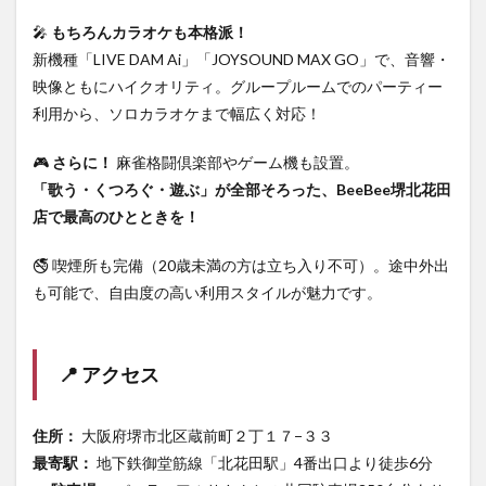
🎤
もちろんカラオケも本格派！
新機種「LIVE DAM Ai」「JOYSOUND MAX GO」で、音響・
映像ともにハイクオリティ。グループルームでのパーティー
利用から、ソロカラオケまで幅広く対応！
🎮
さらに！
麻雀格闘倶楽部やゲーム機も設置。
「歌う・くつろぐ・遊ぶ」が全部そろった、BeeBee堺北花田
店で最高のひとときを！
🚭 喫煙所も完備（20歳未満の方は立ち入り不可）。途中外出
も可能で、自由度の高い利用スタイルが魅力です。
📍 アクセス
住所：
大阪府堺市北区蔵前町２丁１７−３３
最寄駅：
地下鉄御堂筋線「北花田駅」4番出口より徒歩6分