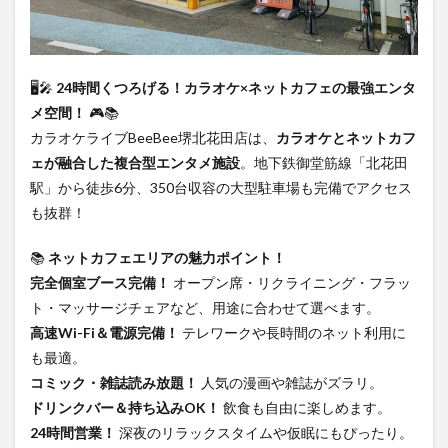
🖥️🎤
24時間くつろげる！カラオケ×ネットカフェの最強エンタ
メ空間！
🎮📚
カラオケライブBeeBee堺北花田店は、
カラオケとネットカフ
ェが融合した複合型エンタメ施設
。地下鉄御堂筋線「北花田
駅」から徒歩6分、350台収容の大型駐車場も完備でアクセス
も抜群！
📚
ネットカフェエリアの魅力ポイント！
完全個室ブース完備！
オープン席・リクライニング・フラッ
ト・マッサージチェアなど、用途に合わせて選べます。
高速Wi-Fi＆電源完備！
テレワークや長時間のネット利用に
も最適。
コミック・雑誌読み放題！
人気の漫画や雑誌がズラリ。
ドリンクバー＆持ち込みOK！
飲食も自由に楽しめます。
24時間営業！
深夜のリラックスタイムや仮眠にもぴったり。